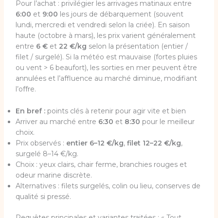
Pour l’achat : privilégier les arrivages matinaux entre
6:00
et
9:00
les jours de débarquement (souvent
lundi, mercredi et vendredi selon la criée). En saison
haute (octobre à mars), les prix varient généralement
entre
6 €
et
22 €/kg
selon la présentation (entier /
filet / surgelé). Si la météo est mauvaise (fortes pluies
ou vent > 6 beaufort), les sorties en mer peuvent être
annulées et l’affluence au marché diminue, modifiant
l’offre.
En bref :
points clés à retenir pour agir vite et bien
Arriver au marché entre
6:30
et
8:30
pour le meilleur
choix.
Prix observés :
entier 6–12 €/kg
,
filet 12–22 €/kg
,
surgelé 8–14 €/kg.
Choix : yeux clairs, chair ferme, branchies rouges et
odeur marine discrète.
Alternatives : filets surgelés, colin ou lieu, conserves de
qualité si pressé.
Requêtes principales et variantes traitées : « Tout