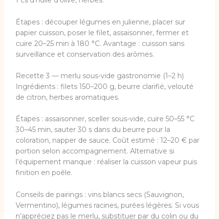
1 cs d’huile d’olive, herbes.
Étapes : découper légumes en julienne, placer sur
papier cuisson, poser le filet, assaisonner, fermer et
cuire 20–25 min à 180 °C. Avantage : cuisson sans
surveillance et conservation des arômes.
Recette 3 — merlu sous-vide gastronomie (1–2 h)
Ingrédients : filets 150–200 g, beurre clarifié, velouté
de citron, herbes aromatiques.
Étapes : assaisonner, sceller sous-vide, cuire 50–55 °C
30–45 min, sauter 30 s dans du beurre pour la
coloration, napper de sauce. Coût estimé : 12–20 € par
portion selon accompagnement. Alternative si
l’équipement manque : réaliser la cuisson vapeur puis
finition en poêle.
Conseils de pairings : vins blancs secs (Sauvignon,
Vermentino), légumes racines, purées légères. Si vous
n’appréciez pas le merlu, substituer par du colin ou du